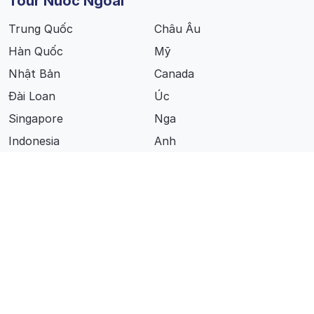
Tour Nước Ngoài
Trung Quốc
Châu Âu
Hàn Quốc
Mỹ
Nhật Bản
Canada
Đài Loan
Úc
Singapore
Nga
Indonesia
Anh
Thái Lan
Nam Phi
Dịch Vụ
Tour Nước Ngoài
Team Building
Tour Trong Nước
Sự Kiện, MICE
Tour Thiết Kế
Vé Máy Bay
Tour Đoàn
Khách Sạn