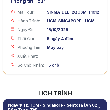
Thông tin Tour
Mã Tour:
SINMA-DLLT2QGSM-T1012
Hành Trình:
HCM-SINGAPORE - HCM
Ngày Đi:
15/10/2025
Thời Gian:
5 ngày 4 đêm
Phương Tiện:
Máy bay
Xuất Phát:
Số Chỗ Nhận:
15 chỗ
LỊCH TRÌNH
Ngày 1: Tp.HCM - Singapore - Sentosa (Ăn 02
Bữa: Trưa, Tối)